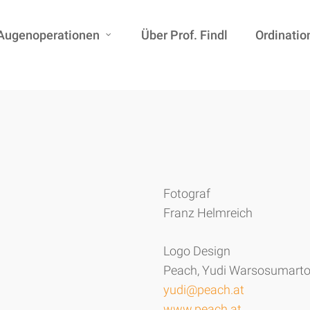
260e95c60d43c551488
Augenoperationen
Über Prof. Findl
Ordinatio
Fotograf
Franz Helmreich
Logo Design
Peach, Yudi Warsosumart
yudi@peach.at
www.peach.at