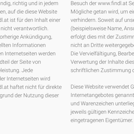
ndig, richtig und in jedem
Besuch der www.findl.at Sei
iten, auf die diese Website
Mögliche getan wird, um ei
.at ist für den Inhalt einer
verhindern. Soweit auf un
 nicht verantwortlich.
(beispielsweise Name, Ansc
vorherige Ankündigung,
erfolgt dies mit der Zusti
llten Informationen
nicht an Dritte weitergege
n Internetseiten werden
Die Vervielfältigung, Bearbe
dteil der Seite von
Verwertung der Inhalte dies
eleistung. Jede
schriftlichen Zustimmung d
er Internetseiten wird
Diese Website verwendet Go
at haftet nicht für direkte
Internetangebotes genannt
ufgrund der Nutzung dieser
und Warenzeichen unterli
jeweils gültigen Kennzeich
eingetragenen Eigentümer.