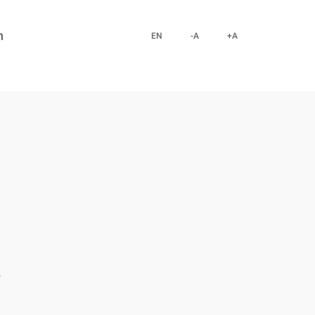
n
EN
-A
+A
o