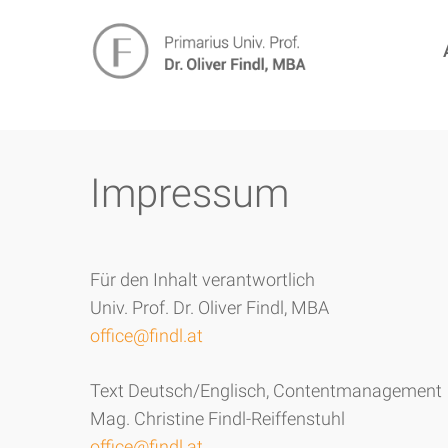
Skip
1551da5805bed77890f9e53b54ec2088
d8c14397054ac
to
main
content
Impressum
Für den Inhalt verantwortlich
Univ. Prof. Dr. Oliver Findl, MBA
office@findl.at
Text Deutsch/Englisch, Contentmanagement
Mag. Christine Findl-Reiffenstuhl
office@findl.at