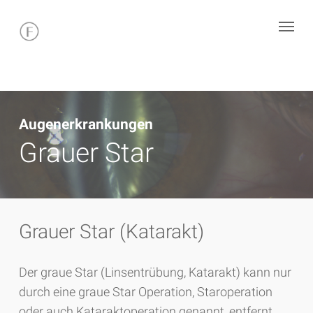
Skip
1551da5805bed77890f9e53b54ec2088
Menu
to
d8c14397054ac260e95c60d43c551488
main
content
Augenerkrankungen
Grauer Star
Grauer Star (Katarakt)
Der graue Star (Linsentrübung, Katarakt) kann nur
durch eine graue Star Operation, Staroperation
oder auch Kataraktoperation genannt, entfernt